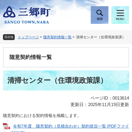
ペ
メ
ー
ニ
ジ
ュ
の
ー
先
を
頭
飛
トップページ
>
随意契約情報一覧
>
清掃センター（住環境政策課）
現在地
で
ば
す
し
。
て
随意契約情報一覧
本
文
へ
本
清掃センター（住環境政策課）
文
ページID：0013614
更新日：2025年11月19日更新
随意契約における契約情報を掲載します。
令和7年度 随意契約（見積合わせ）契約状況一覧 [PDFファイ