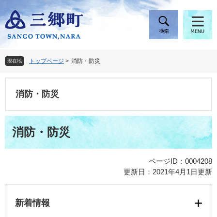
ペ
メ
ー
ニ
ジ
ュ
の
ー
先
を
頭
飛
トップページ
>
消防・防災
現在地
で
ば
す
し
。
て
消防・防災
本
文
へ
本
消防・防災
文
ページID：0004208
更新日：2021年4月1日更新
新着情報