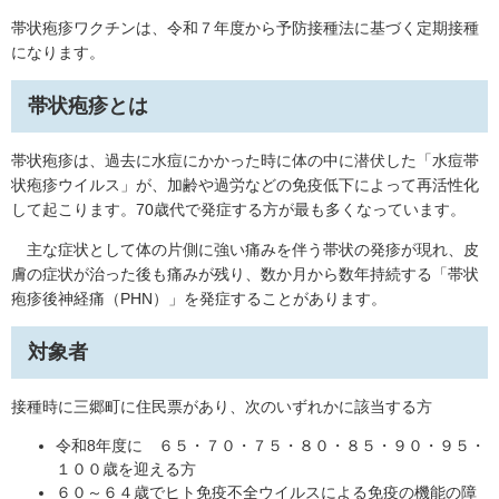
帯状疱疹ワクチンは、令和７年度から予防接種法に基づく定期接種
になります。
帯状疱疹とは
帯状疱疹は、過去に水痘にかかった時に体の中に潜伏した「水痘帯
状疱疹ウイルス」が、加齢や過労などの免疫低下によって再活性化
して起こります。70歳代で発症する方が最も多くなっています。
主な症状として体の片側に強い痛みを伴う帯状の発疹が現れ、皮
膚の症状が治った後も痛みが残り、数か月から数年持続する「帯状
疱疹後神経痛（PHN）」を発症することがあります。
対象者
接種時に三郷町に住民票があり、次のいずれかに該当する方
令和8年度に ６５・７０・７５・８０・８５・９０・９５・
１００歳を迎える方
６０～６４歳でヒト免疫不全ウイルスによる免疫の機能の障