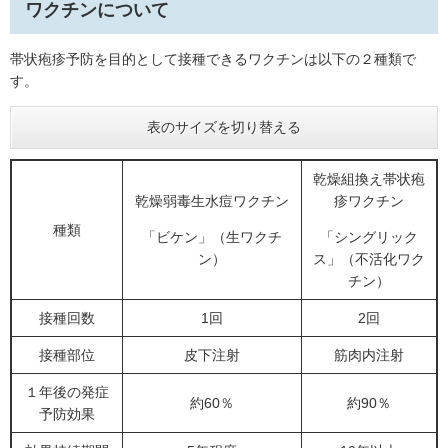
ワクチンについて
帯状疱疹予防を目的として接種できるワクチンは以下の２種類で
す。
表のサイズを切り替える
乾燥組換え帯状疱
乾燥弱毒生水痘ワクチン
疹ワクチン
種類
「ビケン」（生ワクチ
「シングリック
ン）
ス」（不活化ワク
チン）
接種回数
1回
2回
接種部位
皮下注射
筋肉内注射
１年後の発症
約60％
約90％
予防効果