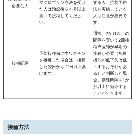
マグロブリン療法を受け
する人、抗凝固療
必要な人
た人は治療後６か月以上
法を実施している
置いて接種してくださ
人は注意が必要で
い。
す。
通常、2か月以上の
間隔を置いて2回接
種※医師が早期の
予防接種前に生ワクチン
接種が必要（免疫
を接種した場合は、接種
機能が低下又は低
接種間隔
した翌日から27日以上あ
下するおそれがあ
けます。
る）と判断した場
合、接種間隔を1か
月以上に短縮する
ことができます。
接種方法