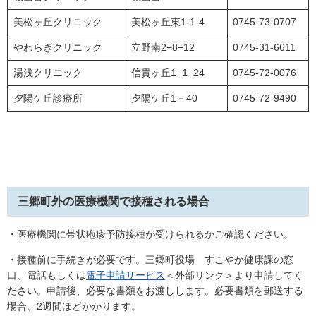
美松ヶ丘クリニック
美松ヶ丘東1-1-4
0745-73-0707
やわらぎクリニック
立野南2−8−12
0745-31-6611
湯浅クリニック
信貴ヶ丘1−1−24
0745-72-0076
夕陽ケ丘診療所
夕陽ケ丘1－40
0745-72-9490
三郷町外の医療機関で接種される場合
・医療機関に帯状疱疹予防接種が受けられるかご確認ください。
・接種前に手続きが必要です。三郷町役場 すこやか健康課の窓
口、電話もしくは
電子申請サービス
＜外部リンク＞
より申請してく
ださい。申請後、必要な書類をお渡しします。必要書類を郵送する
場合、2週間ほどかかります。