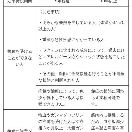
効果持続期間
5年程度
10年以上
〈共通事項〉
・明らかな発熱を呈している人（体温が37.5℃
以上の人）
・重篤な急性疾患にかかっている人
・ワクチンに含まれる成分によって、過去にひ
接種を受ける
どいアレルギー反応やショック状態を起こした
ことができな
ことがある人
い人
・その他、医師に予防接種を行うことが不適当
な状態と判断された人
病気や治療によって、免
免疫の状態に関わ
疫が低下している人は接
らず接種可能で
種できません。
す。
輸血やガンマグロブリン
筋肉内に接種する
の注射を受けた人は治療
ため、血小板減少
後３か月以上、大量ガン
症や凝固障害を有
接種に注意が