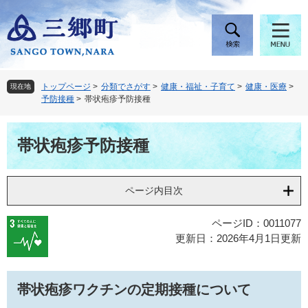
ペ
メ
ー
ニ
ジ
ュ
の
ー
先
を
頭
飛
トップページ
>
分類でさがす
>
健康・福祉・子育て
>
健康・医療
>
現在地
で
ば
予防接種
>
帯状疱疹予防接種
す
し
。
て
本
本
帯状疱疹予防接種
文
文
へ
ページ内目次
ページID：0011077
更新日：2026年4月1日更新
帯状疱疹ワクチンの定期接種について