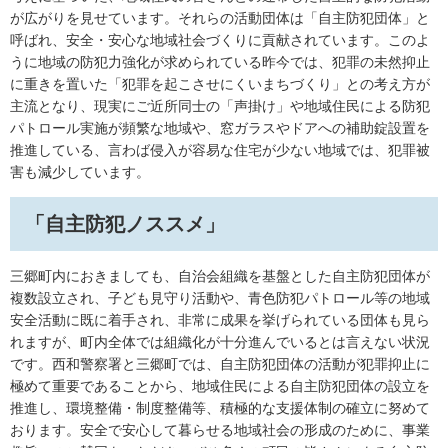
が広がりを見せています。それらの活動団体は「自主防犯団体」と
呼ばれ、安全・安心な地域社会づくりに貢献されています。このよ
うに地域の防犯力強化が求められている昨今では、犯罪の未然抑止
に重きを置いた「犯罪を起こさせにくいまちづくり」との考え方が
主流となり、現実にご近所同士の「声掛け」や地域住民による防犯
パトロール実施が頻繁な地域や、窓ガラスやドアへの補助錠設置を
推進している、言わば侵入が容易な住宅が少ない地域では、犯罪被
害も減少しています。
「自主防犯ノススメ」
三郷町内におきましても、自治会組織を基盤とした自主防犯団体が
複数設立され、子ども見守り活動や、青色防犯パトロール等の地域
安全活動に既に着手され、非常に成果を挙げられている団体も見ら
れますが、町内全体では組織化が十分進んでいるとは言えない状況
です。西和警察署と三郷町では、自主防犯団体の活動が犯罪抑止に
極めて重要であることから、地域住民による自主防犯団体の設立を
推進し、環境整備・制度整備等、積極的な支援体制の確立に努めて
おります。安全で安心して暮らせる地域社会の形成のために、事業