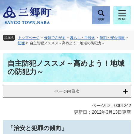
ペ
メ
ー
ニ
ジ
ュ
の
ー
先
を
頭
飛
トップページ
>
分類でさがす
>
暮らし・手続き
>
防犯・安心情報
>
現在地
で
ば
防犯
>
自主防犯ノススメ～高めよう！地域の防犯力～
す
し
。
て
本
本
自主防犯ノススメ～高めよう！地域
文
文
の防犯力～
へ
ページ内目次
ページID：0001242
更新日：2012年3月13日更新
「治安と犯罪の傾向」