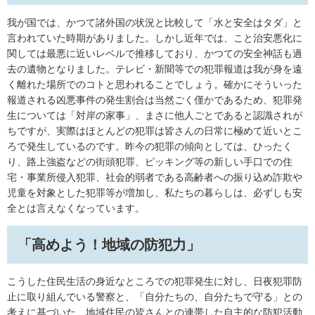
我が国では、かつて諸外国の状況と比較して「水と安全はタダ」と
言われていた時期がありました。しかし近年では、こと治安悪化に
関しては最悪に近いレベルで推移しており、かつての安全神話も過
去の遺物となりました。テレビ・新聞等での犯罪報道は我が身を遠
く離れた場所でのコトと思われることでしょう。確かにそういった
報道される凶悪事件の発生割合は当然ごく僅かであるため、犯罪発
生については「対岸の家事」、まさに他人ごとであると認識されが
ちですが、実際はほとんどの犯罪は皆さんの日常に極めて近いとこ
ろで発生しているのです。昨今の犯罪の傾向としては、ひったく
り、路上強盗などの街頭犯罪、ピッキング等の新しい手口での住
宅・事業所侵入犯罪、社会的弱者である高齢者への振り込め詐欺や
児童を対象とした犯罪等が増加し、私たちの暮らしは、必ずしも安
全とは言えなくなっています。
「高めよう！地域の防犯力」
こうした住民生活の身近なところでの犯罪発生に対し、日夜犯罪防
止に取り組んでいる警察と、「自分たちの、自分たちで守る」との
考えに基づいた、地域住民の皆さんとの連帯した自主的な防犯活動