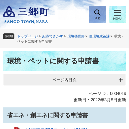
ペ
メ
ー
ニ
ジ
ュ
の
ー
先
を
頭
飛
トップページ
>
組織でさがす
>
環境整備部
>
住環境政策課
>
環境・
現在地
で
ば
ペットに関する申請書
す
し
。
て
本
本
環境・ペットに関する申請書
文
文
へ
ページ内目次
ページID：0004019
更新日：2022年3月8日更新
省エネ・創エネに関する申請書