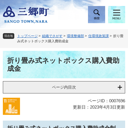
ペ
メ
ー
ニ
ジ
ュ
の
ー
先
を
頭
飛
トップページ
>
組織でさがす
>
環境整備部
>
住環境政策課
>
折り畳
現在地
で
ば
み式ネットボックス購入費助成金
す
し
。
て
本
本
折り畳み式ネットボックス購入費助
文
文
成金
へ
ページ内目次
ページID：0007696
更新日：2023年4月3日更新