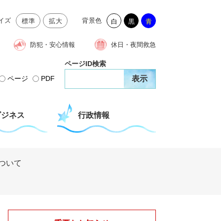
イズ
背景色
標準
拡大
白
黒
青
防犯・安心情報
休日・夜間救急
ページID検索
ページ
PDF
ビジネス
行政情報
ついて