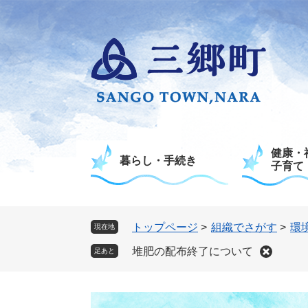
ペ
メ
ー
ニ
ジ
ュ
の
ー
先
を
頭
飛
で
ば
す
し
。
て
健康・
本
暮らし・手続き
子育て
文
へ
トップページ
>
組織でさがす
>
環
現在地
堆肥の配布終了について
足あと
本