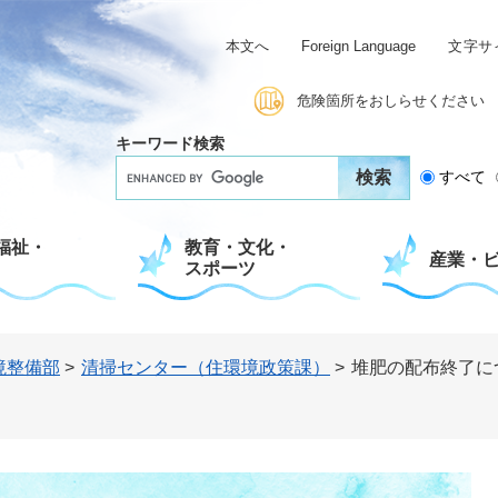
本文へ
Foreign Language
文字サ
危険箇所をおしらせください
キーワード検索
G
すべて
o
o
g
福祉・
教育・文化・
l
産業・
スポーツ
e
カ
ス
タ
ム
境整備部
>
清掃センター（住環境政策課）
>
堆肥の配布終了に
検
索