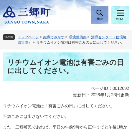
ペ
メ
ー
ニ
ジ
ュ
の
ー
先
を
頭
飛
トップページ
>
組織でさがす
>
環境整備部
>
清掃センター（住環境
現在地
で
ば
政策課）
>
リチウムイオン電池は有害ごみの日に出してください。
す
し
。
て
本
本
リチウムイオン電池は有害ごみの日
文
文
に出してください。
へ
ページID：0012692
更新日：2026年1月23日更新
リチウムイオン電池は「有害ごみの日」に出してください。
不燃ごみには出さないでください。
また、三郷町民であれば、平日の午前9時から正午までと午後1時か