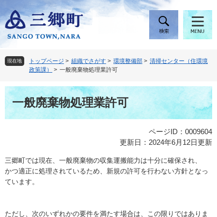
ペ
メ
ー
ニ
ジ
ュ
の
ー
先
を
頭
飛
トップページ
>
組織でさがす
>
環境整備部
>
清掃センター（住環境
現在地
で
ば
政策課）
>
一般廃棄物処理業許可
す
し
。
て
本
本
一般廃棄物処理業許可
文
文
へ
ページID：0009604
更新日：2024年6月12日更新
三郷町では現在、一般廃棄物の収集運搬能力は十分に確保され、
かつ適正に処理されているため、新規の許可を行わない方針となっ
ています。
ただし、次のいずれかの要件を満たす場合は、この限りではありま