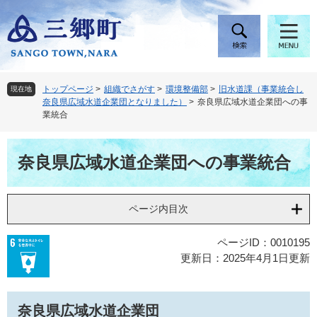
ペ
メ
ー
ニ
ジ
ュ
の
ー
先
を
頭
飛
トップページ
>
組織でさがす
>
環境整備部
>
旧水道課（事業統合し
現在地
で
ば
奈良県広域水道企業団となりました）
>
奈良県広域水道企業団への事
す
し
業統合
。
て
本
本
文
奈良県広域水道企業団への事業統合
文
へ
ページ内目次
ページID：0010195
更新日：2025年4月1日更新
奈良県広域水道企業団