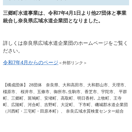
三郷町水道事業は、令和7年4月1日より他27団体と事業
統合し奈良県広域水道企業団となりました。
詳しくは
​奈良県広域水道企業団のホームページをご覧く
ださい。
令和7年4月からのページ
＜外部リンク＞
​【構成団体】 28団体 奈良県、大和高田市、大和郡山市、天理市、
橿原市、 桜井市、五條市、御所市､生駒市、香芝市、宇陀市、 平群
町、三郷町、斑鳩町、安堵町、高取町、明日香村､ 上牧町、王寺
町、広陵町、河合町、吉野町、大淀町、 下市町、磯城郡水道企業団
（川西町・三宅町・田原本町）、 奈良広域水質検査センター組合