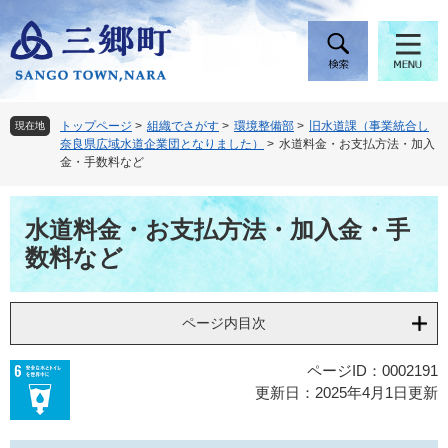
ペ
メ
ー
ニ
ジ
ュ
の
ー
先
を
頭
飛
トップページ
>
組織でさがす
>
環境整備部
>
旧水道課（事業統合し
現在地
で
ば
奈良県広域水道企業団となりました）
>
水道料金・お支払方法・加入
す
し
金・手数料など
。
て
本
本
文
水道料金・お支払方法・加入金・手
文
へ
数料など
ページ内目次
ページID：0002191
更新日：2025年4月1日更新