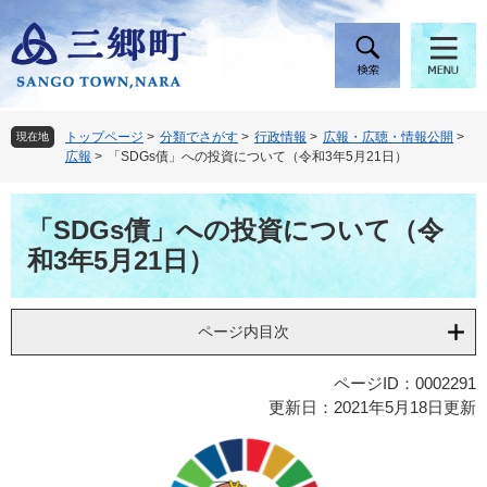
ペ
メ
ー
ニ
ジ
ュ
の
ー
先
を
頭
飛
トップページ
>
分類でさがす
>
行政情報
>
広報・広聴・情報公開
>
現在地
で
ば
広報
>
「SDGs債」への投資について（令和3年5月21日）
す
し
。
て
本
本
「SDGs債」への投資について（令
文
文
和3年5月21日）
へ
ページ内目次
ページID：0002291
更新日：2021年5月18日更新