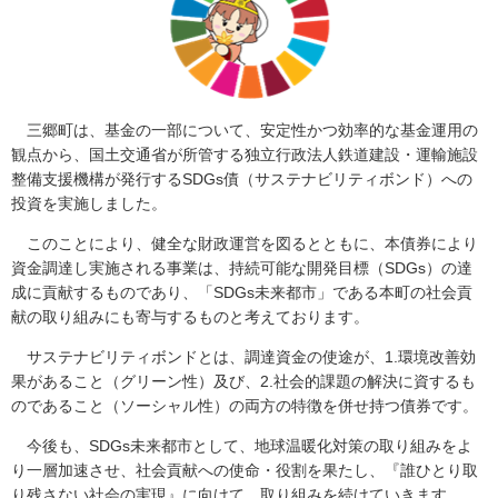
三郷町は、基金の一部について、安定性かつ効率的な基金運用の
観点から、国土交通省が所管する独立行政法人鉄道建設・運輸施設
整備支援機構が発行するSDGs債（サステナビリティボンド）への
投資を実施しました。
このことにより、健全な財政運営を図るとともに、本債券により
資金調達し実施される事業は、持続可能な開発目標（SDGs）の達
成に貢献するものであり、「SDGs未来都市」である本町の社会貢
献の取り組みにも寄与するものと考えております。
サステナビリティボンドとは、調達資金の使途が、1.環境改善効
果があること（グリーン性）及び、2.社会的課題の解決に資するも
のであること（ソーシャル性）の両方の特徴を併せ持つ債券です。
今後も、SDGs未来都市として、地球温暖化対策の取り組みをよ
り一層加速させ、社会貢献への使命・役割を果たし、『誰ひとり取
り残さない社会の実現』に向けて、取り組みを続けていきます。