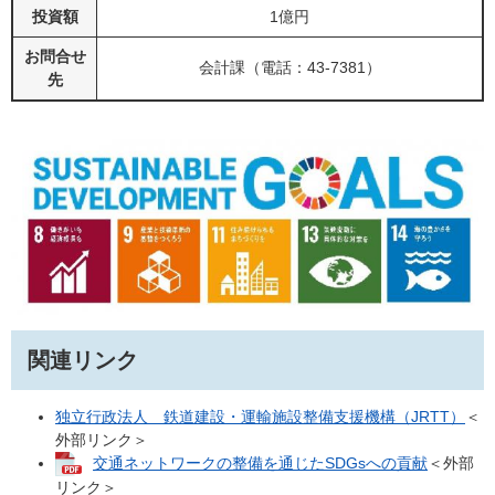
投資額
1億円
お問合せ
会計課（電話：43-7381）
先
関連リンク
独立行政法人 鉄道建設・運輸施設整備支援機構（JRTT）
＜
外部リンク＞
交通ネットワークの整備を通じたSDGsへの貢献
＜外部
リンク＞