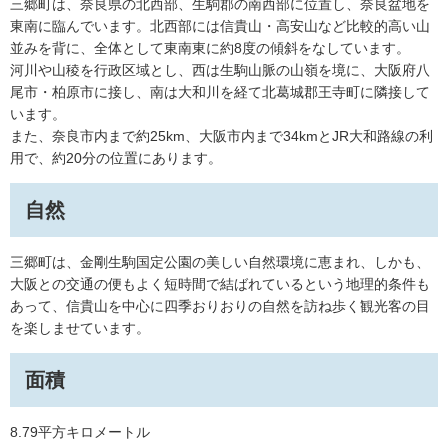
三郷町は、奈良県の北西部、生駒郡の南西部に位置し、奈良盆地を
東南に臨んでいます。北西部には信貴山・高安山など比較的高い山
並みを背に、全体として東南東に約8度の傾斜をなしています。
河川や山稜を行政区域とし、西は生駒山脈の山嶺を境に、大阪府八
尾市・柏原市に接し、南は大和川を経て北葛城郡王寺町に隣接して
います。
また、奈良市内まで約25km、大阪市内まで34kmとJR大和路線の利
用で、約20分の位置にあります。
自然
三郷町は、金剛生駒国定公園の美しい自然環境に恵まれ、しかも、
大阪との交通の便もよく短時間で結ばれているという地理的条件も
あって、信貴山を中心に四季おりおりの自然を訪ね歩く観光客の目
を楽しませています。
面積
8.79平方キロメートル