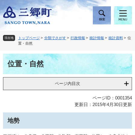
ペ
メ
ー
ニ
ジ
ュ
の
ー
先
を
頭
飛
トップページ
>
分類でさがす
>
行政情報
>
統計情報
>
統計資料
>
位
現在地
で
ば
置・自然
す
し
。
て
本
本
位置・自然
文
文
へ
ページ内目次
ページID：0001354
更新日：2015年4月30日更新
地勢