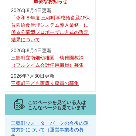
重要なお知らせ
2026年8月4日更新
「令和８年度 三郷町学校給食及び保
育園給食管理システム導入業務」に
係る公募型プロポーザル方式の選定
結果について
2026年8月4日更新
三郷町立南畑幼稚園 幼稚園教諭
（フルタイム会計任用職員）募集
2026年7月30日更新
三郷町子ども家庭支援員の募集
このページを見ている人は
こんなページも見ています
三郷町ウォーターパークの今後の運
営方針について（運営事業者の募