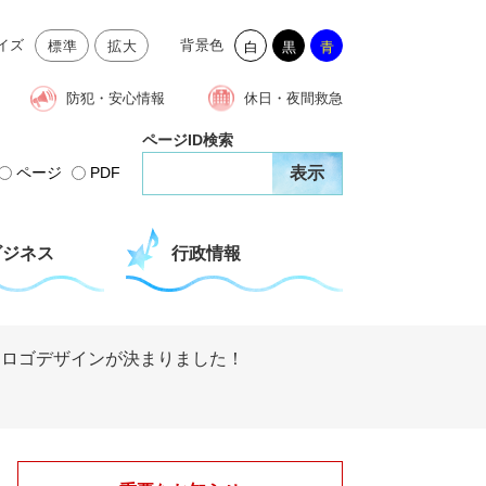
イズ
背景色
標準
拡大
白
黒
青
防犯・安心情報
休日・夜間救急
ページID検索
ページ
PDF
ビジネス
行政情報
 ロゴデザインが決まりました！