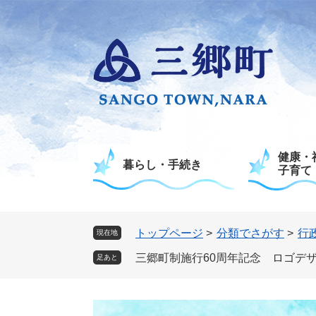
ペ
メ
ー
ニ
ジ
ュ
の
ー
先
を
頭
飛
で
ば
す
し
。
て
健康・
本
暮らし・手続き
子育て
文
へ
トップページ
>
分類でさがす
>
行
現在地
三郷町制施行60周年記念 ロゴデ
足あと
本