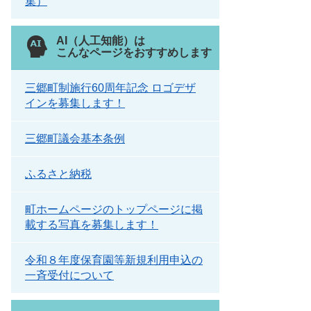
集）
AI（人工知能）は
こんなページをおすすめします
三郷町制施行60周年記念 ロゴデザ
インを募集します！
三郷町議会基本条例
ふるさと納税
町ホームページのトップページに掲
載する写真を募集します！
令和８年度保育園等新規利用申込の
一斉受付について