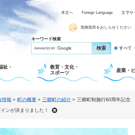
本文へ
Foreign Language
文字サ
危険箇所をおしらせください
キーワード検索
G
すべて
o
o
g
福祉・
教育・文化・
l
産業・
スポーツ
e
カ
ス
タ
ム
政情報
>
町の概要
>
三郷町の紹介
>
三郷町制施行60周年記念
検
索
ザインが決まりました！