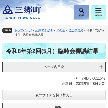
ペ
メ
ー
ニ
ジ
ュ
の
ー
先
を
頭
飛
トップページ
>
組織でさがす
>
その他
>
議会事務局
>
令和8年第2回
現在地
で
ば
(5月）臨時会審議結果
す
し
。
て
本
本
令和8年第2回(5月）臨時会審議結果
文
文
へ
ページ内目次
ページID：0011547
更新日：2026年5月8日更新
表のサイズを切り替える
議案