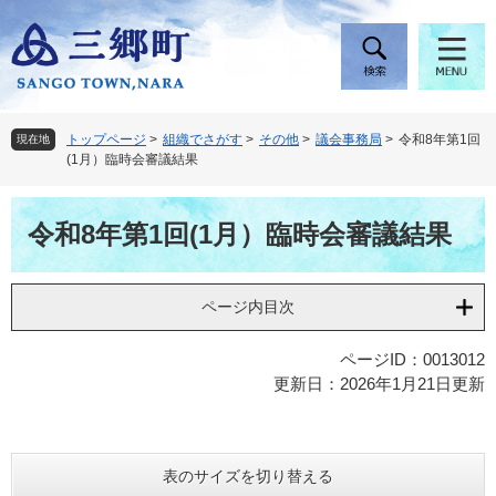
ペ
メ
ー
ニ
ジ
ュ
の
ー
先
を
頭
飛
トップページ
>
組織でさがす
>
その他
>
議会事務局
>
令和8年第1回
現在地
で
ば
(1月）臨時会審議結果
す
し
。
て
本
本
令和8年第1回(1月）臨時会審議結果
文
文
へ
ページ内目次
ページID：0013012
更新日：2026年1月21日更新
表のサイズを切り替える