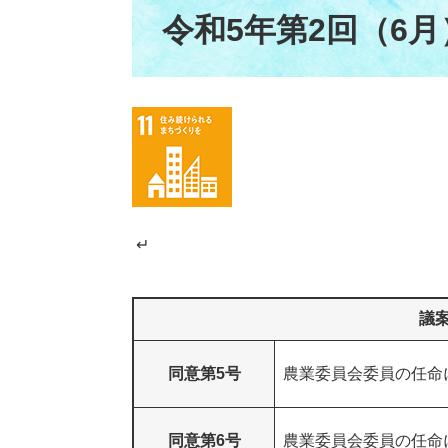
文
令和5年第2回（6
↵
議
同意第5号
農業委員会委員の任命
同意第6号
農業委員会委員の任命