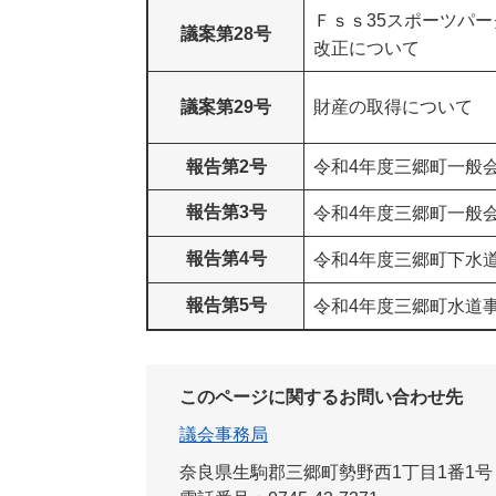
Ｆｓｓ35スポーツパ
議案第28号​
改正について
議案第29号​
財産の取得について
報告第2号
令和4年度三郷町一般
報告第3号​
令和4年度三郷町一般
報告第4号​
令和4年度三郷町下水
報告第5号​
令和4年度三郷町水道
このページに関するお問い合わせ先
議会事務局
奈良県生駒郡三郷町勢野西1丁目1番1号