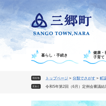
ペ
メ
ー
ニ
ジ
ュ
の
ー
先
を
頭
飛
で
ば
す
し
。
て
健康・
本
暮らし・手続き
子育て
文
へ
トップページ
>
分類でさがす
>
町
現在地
令和5年第2回（6月）定例会審議結
足あと
本