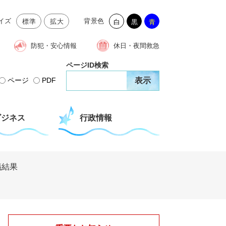
イズ
背景色
標準
拡大
白
黒
青
防犯・安心情報
休日・夜間救急
ページID検索
ページ
PDF
ビジネス
行政情報
議結果