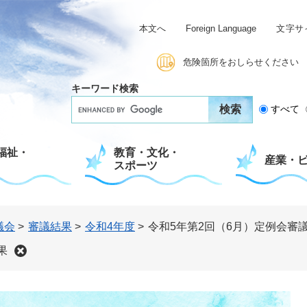
本文へ
Foreign Language
文字サ
危険箇所をおしらせください
キーワード検索
G
すべて
o
o
g
福祉・
教育・文化・
l
産業・
スポーツ
e
カ
ス
タ
ム
議会
>
審議結果
>
令和4年度
>
令和5年第2回（6月）定例会審
検
索
果