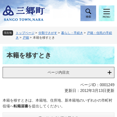
ペ
メ
ー
ニ
ジ
ュ
の
ー
先
を
頭
飛
トップページ
>
分類でさがす
>
暮らし・手続き
>
戸籍・住民の手続
現在地
で
ば
き
>
戸籍
>
本籍を移すとき
す
し
。
て
本
本
本籍を移すとき
文
文
へ
ページ内目次
ページID：0001249
更新日：2012年3月13日更新
本籍を移すときは、本籍地、住所地、新本籍地のいずれかの市町村
役場へ
転籍届書
を提出してください。