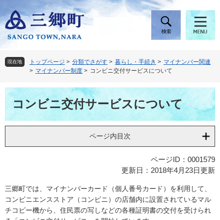
ペ
メ
ー
ニ
ジ
ュ
の
ー
先
を
頭
飛
トップページ
>
分類でさがす
>
暮らし・手続き
>
マイナンバー関連
現在地
で
ば
>
マイナンバー制度
>
コンビニ交付サービスについて
す
し
。
て
本
本
コンビニ交付サービスについて
文
文
へ
ページ内目次
ページID：0001579
更新日：2018年4月23日更新
三郷町では、マイナンバーカード（個人番号カード）を利用して、
コンビニエンスストア（コンビニ）の店舗内に設置されているマル
チコピー機から、住民票の写しなどの各種証明書の交付を受けられ