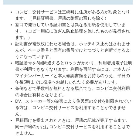
コンビニ交付サービスは三郷町に住所がある方が対象となり
ます。（戸籍証明書、戸籍の附票の写しを除く）
窓口で発行している証明書とは異なる用紙を使用していま
す。（コピー用紙に改ざん防止処理を施したものが発行され
ます。）
証明書が複数枚にわたる場合は、ホッチキス止めはされませ
んが、ページ番号と固有の番号でひとつづりと判断できるよ
うになっています。
暗証番号を3回間違えるとロックがかかり、利用者用電子証明
書が利用できなくなります。利用を再開するには、ご本人が
マイナンバーカードと本人確認書類をお持ちのうえ、平日の
午後5時までに役場へお越しいただく必要があります。
条例などで手数料が無料となる場合でも、コンビニ交付利用
の場合は有料となります。
DV、ストーカー等の被害により住民票の交付を制限されてい
る方は、コンビニ交付サービスを利用することができませ
ん。
戸籍届けを提出されたときは、戸籍の記載が完了するまで、
同一戸籍のかたはコンビニ交付サービスを利用することはで
きません。