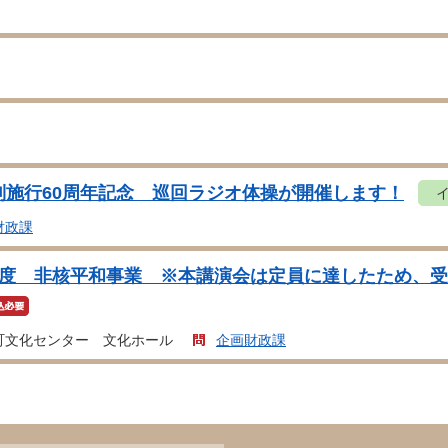
制施行60周年記念 巡回ラジオ体操が開催します！
財政課
年度 非核平和事業 ※本講演会は定員に達したため、
町文化センター 文化ホール
企画財政課