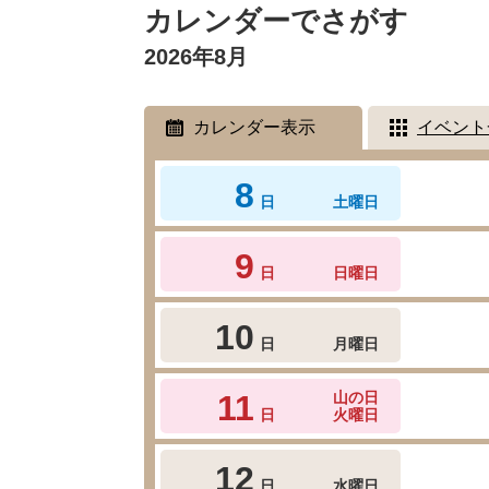
文
カレンダーでさがす
2026年8月
カレンダー表示
イベント
8
日
土曜日
9
日
日曜日
10
日
月曜日
11
山の日
日
火曜日
12
日
水曜日