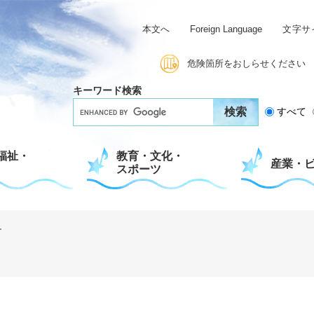
本文へ
Foreign Language
文字サ
危険箇所をおしらせください
キーワード検索
G
すべて
o
o
g
福祉・
教育・文化・
l
産業・
スポーツ
e
カ
ス
タ
ム
す
検
索