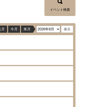
イベント検索
先月
今月
来月