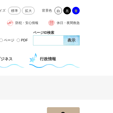
イズ
背景色
標準
拡大
白
黒
青
防犯・安心情報
休日・夜間救急
ページID検索
ページ
PDF
ビジネス
行政情報