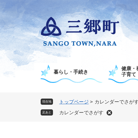
ペ
メ
ー
ニ
ジ
ュ
の
ー
先
を
頭
飛
で
ば
す
し
。
て
健康・
本
暮らし・手続き
子育て
文
へ
トップページ
>
カレンダーでさが
現在地
カレンダーでさがす
足あと
本