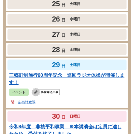
25
火曜日
日
26
水曜日
日
27
木曜日
日
28
金曜日
日
29
土曜日
日
三郷町制施行60周年記念 巡回ラジオ体操が開催しま
す！
イベント
企画財政課
30
日曜日
日
令和8年度 非核平和事業 ※本講演会は定員に達し
たため、受付を終了しました。