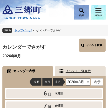
ペ
メ
ー
ニ
ジ
ュ
の
ー
先
を
頭
飛
トップページ
>
カレンダーでさがす
現在地
で
ば
す
し
本
。
て
イベント検索
文
カレンダーでさがす
本
文
2026年8月
へ
カレンダー表示
イベント一覧表示
先月
今月
来月
6
木曜日
日
7
金曜日
日