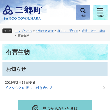
ペ
メ
ー
ニ
ジ
ュ
の
ー
先
を
頭
飛
トップページ
>
分類でさがす
>
暮らし・手続き
>
環境・衛生・動物
現在地
で
ば
>
有害生物
す
し
。
て
本
本
有害生物
文
文
へ
お知らせ
2019年2月18日更新
イノシシとの正しい付き合い方
見つからないときは