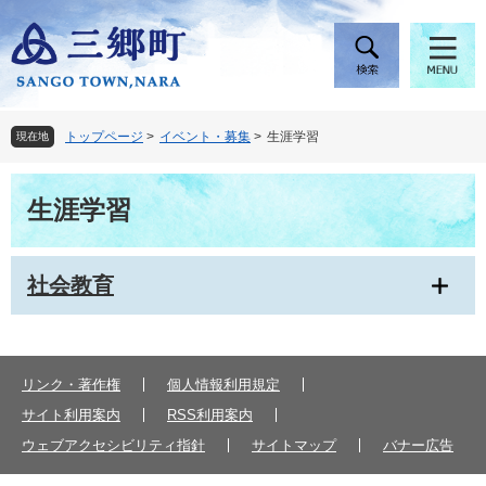
ペ
メ
ー
ニ
ジ
ュ
の
ー
先
を
頭
飛
トップページ
>
イベント・募集
>
生涯学習
現在地
で
ば
す
し
本
。
て
生涯学習
文
本
文
へ
社会教育
リンク・著作権
個人情報利用規定
サイト利用案内
RSS利用案内
ウェブアクセシビリティ指針
サイトマップ
バナー広告