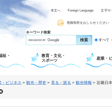
本文へ
Foreign Language
文字サ
危険箇所をおしらせください
キーワード検索
G
すべて
o
o
g
福祉・
教育・文化・
l
産業・
スポーツ
e
カ
ス
タ
ム
業・ビジネス
>
観光・歴史
>
見る・巡る
>
観光情報
>
近畿日
検
索