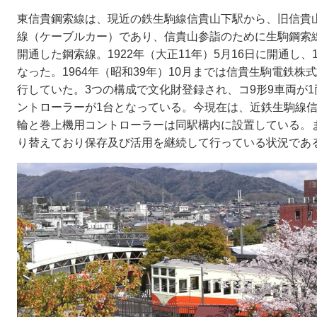
東信貴鋼索線は、現近の鉄生駒線信貴山下駅から、旧信貴山
線（ケーブルカー）であり、信貴山参詣のために生駒鋼索
開通した鋼索線。1922年（大正11年）5月16日に開通し、1
なった。1964年（昭和39年）10月までは信貴生駒電鉄
行していた。3つの構成で文化財登録され、コ9形9車両が1
ントローラーが1台となっている。今現在は、近鉄生駒線
輪と巻上機用コントローラーは同駅構内に設置している。
り替えており保存及び活用を継続して行っている状況であ