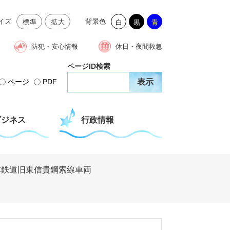
イズ
背景色
標準
拡大
白
黒
青
防犯・安心情報
休日・夜間救急
ページID検索
ページ
PDF
ビジネス
行政情報
本鉄道旧東信貴鋼索線車両