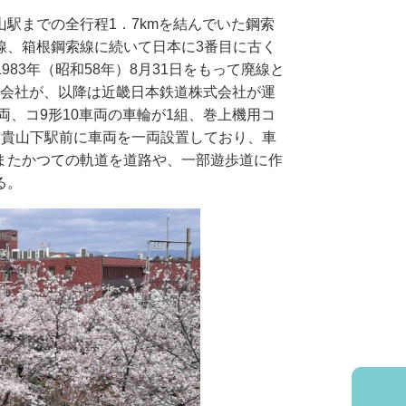
駅までの全行程1．7kmを結んでいた鋼索
線、箱根鋼索線に続いて日本に3番目に古く
983年（昭和58年）8月31日をもって廃線と
株式会社が、以降は近畿日本鉄道株式会社が運
両、コ9形10車両の車輪が1組、巻上機用コ
信貴山下駅前に車両を一両設置しており、車
またかつての軌道を道路や、一部遊歩道に作
る。