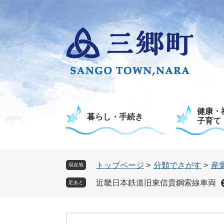
ペ
メ
ー
ニ
ジ
ュ
の
ー
先
を
頭
飛
で
ば
す
し
。
て
健康・
本
暮らし・手続き
子育て
文
へ
トップページ
>
分類でさがす
>
産
現在地
近畿日本鉄道旧東信貴鋼索線車両
足あと