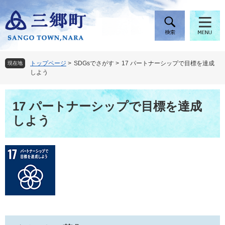
ペ
メ
ー
ニ
ジ
ュ
の
ー
先
を
頭
飛
トップページ
>
SDGsでさがす
>
17 パートナーシップで目標を達成
現在地
で
ば
しよう
す
し
。
て
本
本
17 パートナーシップで目標を達成
文
文
しよう
へ