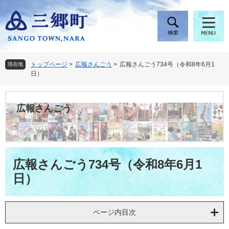
ペ
メ
ー
ニ
ジ
ュ
の
ー
先
を
頭
飛
トップページ
>
広報さんごう
>
広報さんごう734号（令和8年6月1
現在地
で
ば
日）
す
し
。
て
本
広報さんごう
文
へ
本
広報さんごう734号（令和8年6月1
文
日）
ページ内目次