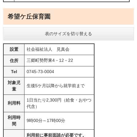
希望ケ丘保育園
表のサイズを切り替える
設置
社会福祉法人 見真会
三郷町勢野東4－12－22
住所
Tel
0745-73-0004
対象児
生後5ケ月以降から就学前まで
童
1日当たり2,300円（給食・おやつ
利用料
代含）
利用時
9時00分～17時00分
間
利用前に事前面談が必要です。