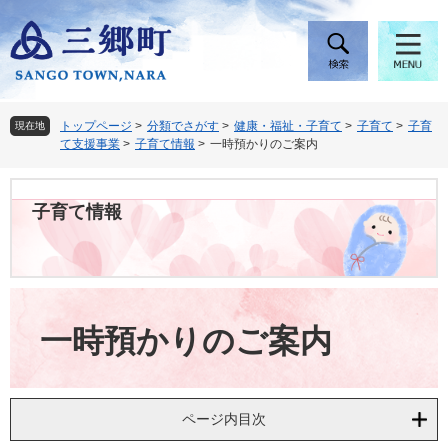
ペ
メ
ー
ニ
ジ
ュ
の
ー
先
を
頭
飛
トップページ
>
分類でさがす
>
健康・福祉・子育て
>
子育て
>
子育
現在地
で
ば
て支援事業
>
子育て情報
>
一時預かりのご案内
す
し
。
て
本
子育て情報
文
へ
本
文
一時預かりのご案内
ページ内目次