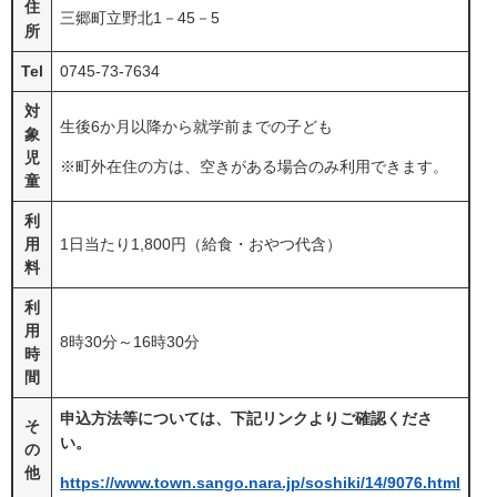
住
三郷町立野北1－45－5
所
Tel
0745-73-7634
対
生後6か月以降から就学前までの子ども
象
児
※町外在住の方は、空きがある場合のみ利用できます。
童
利
用
1日当たり1,800円（給食・おやつ代含）
料
利
用
8時30分～16時30分
時
間
申込方法等については、下記リンクよりご確認くださ
そ
い。
の
他
https://www.town.sango.nara.jp/soshiki/14/9076.html