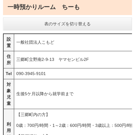
一時預かりルーム ちーも
表のサイズを切り替える
設
一般社団法人こもど
置
住
三郷町立野南2-9-13 ヤマセンビル2F
所
Tel
090-3945-9101
対
象
生後5ケ月以降から就学前まで
児
童
【三郷町内の方】
利
0歳：700円/時間・1～2歳：600円/時間・3歳以上：500円/時
用