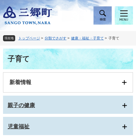
ペ
メ
ー
ニ
ジ
ュ
の
ー
先
を
頭
飛
トップページ
>
分類でさがす
>
健康・福祉・子育て
>
子育て
現在地
で
ば
す
し
本
。
て
子育て
文
本
文
へ
新着情報
親子の健康
児童福祉