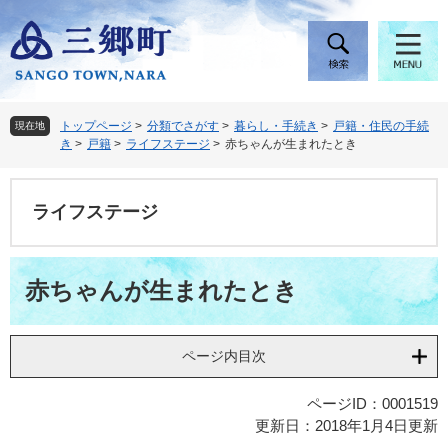
ペ
メ
ー
ニ
ジ
ュ
の
ー
先
を
頭
飛
トップページ
>
分類でさがす
>
暮らし・手続き
>
戸籍・住民の手続
現在地
で
ば
き
>
戸籍
>
ライフステージ
>
赤ちゃんが生まれたとき
す
し
。
て
本
ライフステージ
文
へ
本
赤ちゃんが生まれたとき
文
ページ内目次
ページID：0001519
更新日：2018年1月4日更新