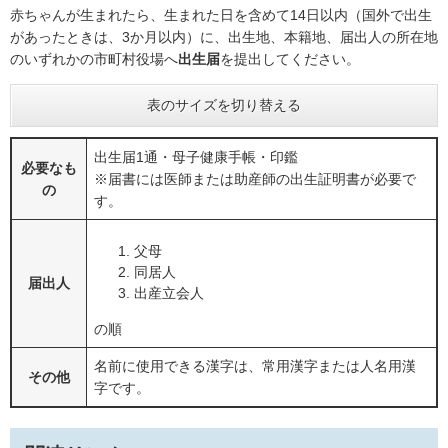
赤ちゃんが生まれたら、生まれた日を含めて14日以内（国外で出生
があったときは、3か月以内）に、出生地、本籍地、届出人の所在地
のいずれかの市町村役場へ
出生届
を提出してください。
表のサイズを切り替える
出生届1通・母子健康手帳・印鑑
必要なも
※届書には医師または助産師の出生証明書が必要で
の
す。
父母
同居人
届出人
出産立会人
の順
名前に使用できる漢字は、常用漢字または人名用漢
その他
字です。