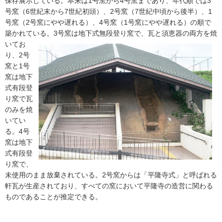
保存展示している。本来は1号窯から4号窯まであり、年代順では3
号窯（6世紀末から7世紀初頭）、2号窯（7世紀中頃から後半）、1
号窯（2号窯にやや遅れる）、4号窯（1号窯にやや遅れる）の順で
築かれている。3号窯
は地下式無段登り窯で、瓦と須恵器の両方を焼
いてお
り、2号
窯と1号
窯は地下
式有段登
り窯で瓦
のみを焼
いてい
る。4号
窯は地下
式有段登
り窯で、
未使用のまま放棄されている。2号窯からは「平隆寺式」と呼ばれる
軒瓦が生産されており、すべての窯において平隆寺の造営に関わる
ものであることが推定できる。