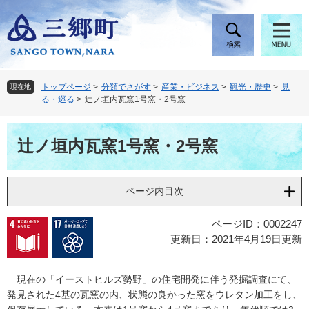
ペ
メ
ー
ニ
ジ
ュ
の
ー
先
を
頭
飛
トップページ
>
分類でさがす
>
産業・ビジネス
>
観光・歴史
>
見
現在地
で
ば
る・巡る
>
辻ノ垣内瓦窯1号窯・2号窯
す
し
。
て
本
本
辻ノ垣内瓦窯1号窯・2号窯
文
文
へ
ページ内目次
ページID：0002247
更新日：2021年4月19日更新
現在の「イーストヒルズ勢野」の住宅開発に伴う発掘調査にて、
発見された4基の瓦窯の内、状態の良かった窯をウレタン加工をし、