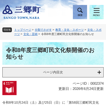
ペ
メ
ー
ニ
ジ
ュ
の
ー
先
を
頭
飛
トップページ
>
分類でさがす
>
教育・文化・スポーツ
>
文化・スポ
現在地
で
ば
ーツ
>
文化・芸術
>
令和8年度三郷町民文化祭開催のお知らせ
す
し
。
て
本
本
令和8年度三郷町民文化祭開催のお
文
文
知らせ
へ
ページ内目次
ページID：0002374
更新日：2026年6月24日更新
令和8年10月24日（土）及び25日（日）に「第58回三郷町民文化