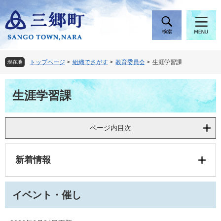
ペ
メ
ー
ニ
ジ
ュ
の
ー
先
を
頭
飛
トップページ
>
組織でさがす
>
教育委員会
>
生涯学習課
現在地
で
ば
す
し
本
。
て
生涯学習課
文
本
文
へ
ページ内目次
新着情報
イベント・催し