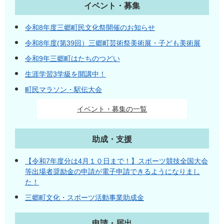
イベント・募集
令和8年度三郷町民文化祭開催のお知らせ
令和8年度(第39回）三郷町芸術祭美術展・子ども美術展
令和9年三郷町はたちのつどい
生涯学習3学級を開講中！
町民マラソン・駅伝大会
イベント・募集の一覧
助成・支援
【令和7年度分は4月１０日まで！】スポーツ競技全国大会
等出場者奨励金の申請が電子申請できるようになりまし
た！
三郷町文化・スポーツ活動事業助成金
申請・届出