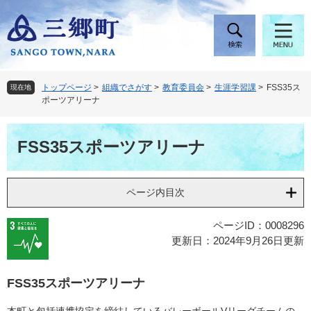
ペ
メ
ー
ニ
ジ
ュ
の
ー
先
を
頭
飛
トップページ
>
組織でさがす
>
教育委員会
>
生涯学習課
>
FSS35ス
現在地
で
ば
ポーツアリーナ
す
し
。
て
本
本
FSS35スポーツアリーナ
文
文
へ
ページ内目次
ページID：0008296
更新日：2024年9月26日更新
FSS35スポーツアリーナ