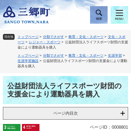
ペ
メ
ー
ニ
ジ
ュ
の
ー
先
を
頭
飛
トップページ
>
分類でさがす
>
教育・文化・スポーツ
>
文化・スポ
現在地
で
ば
ーツ
>
レジャー・スポーツ
>
公益財団法人ライフスポーツ財団の支援
す
し
金により運動器具を購入
。
て
トップページ
>
分類でさがす
>
教育・文化・スポーツ
>
生涯学習
>
本
生涯学習施設
>
公益財団法人ライフスポーツ財団の支援金により運動
文
器具を購入
へ
本
公益財団法人ライフスポーツ財団の
文
支援金により運動器具を購入
ページ内目次
ページID：0008801