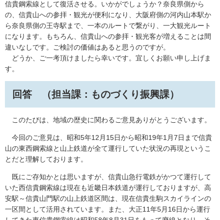
信貴鋼索線として復活させる。いかがでしょうか？奈良県側から
の、信貴山への参拝・観光が便利になり、大阪府側の河内山本駅か
ら奈良県側の王寺駅まで、一本のルートで繋がり、一大観光ルート
になります。もちろん、信貴山への参拝・観光客が増えることは間
違いなしです。ご検討の価値はあると思うのですが。
どうか、ご一考頂けましたら幸いです。宜しくお願い申し上げま
す。
回答 （担当課：ものづくり振興課）
このたびは、地域の歴史に関わるご意見ありがとうございます。
今回のご意見は、昭和5年12月15日から昭和19年1月7日まで信貴
山の東西鋼索線と山上鉄道が全て運行していた状況の再現というこ
とだと理解しております。
既にご存知かとは思いますが、信貴山急行電鉄がかつて運行して
いた西信貴鋼索線は現在も近畿日本鉄道が運行しておりますが、高
安駅～信貴山門駅の山上鉄道区間は、現在信貴生駒スカイラインの
一区間として活用されています。また、大正11年5月16日から運行