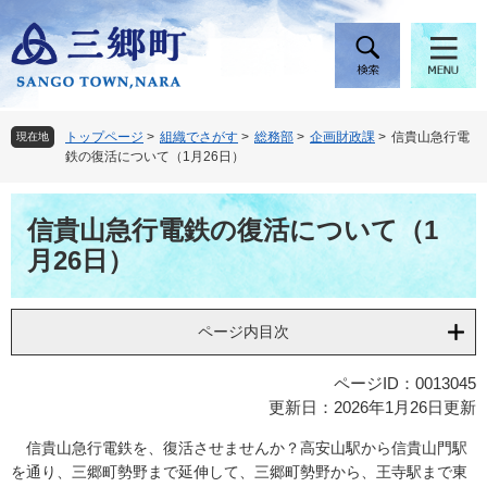
ペ
メ
ー
ニ
ジ
ュ
の
ー
先
を
頭
飛
トップページ
>
組織でさがす
>
総務部
>
企画財政課
>
信貴山急行電
現在地
で
ば
鉄の復活について（1月26日）
す
し
。
て
本
本
信貴山急行電鉄の復活について（1
文
文
月26日）
へ
ページ内目次
ページID：0013045
更新日：2026年1月26日更新
信貴山急行電鉄を、復活させませんか？高安山駅から信貴山門駅
を通り、三郷町勢野まで延伸して、三郷町勢野から、王寺駅まで東