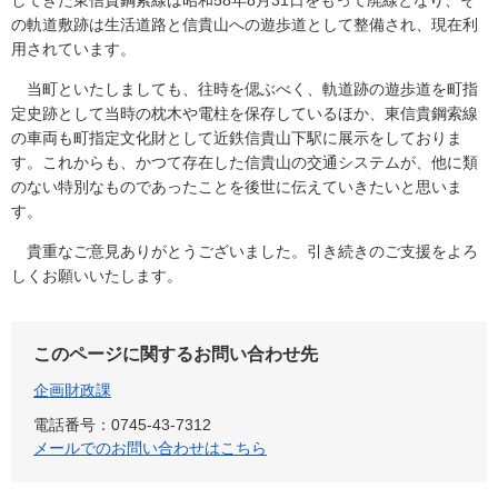
してきた東信貴鋼索線は昭和58年8月31日をもって廃線となり、そ
の軌道敷跡は生活道路と信貴山への遊歩道として整備され、現在利
用されています。
当町といたしましても、往時を偲ぶべく、軌道跡の遊歩道を町指
定史跡として当時の枕木や電柱を保存しているほか、東信貴鋼索線
の車両も町指定文化財として近鉄信貴山下駅に展示をしておりま
す。これからも、かつて存在した信貴山の交通システムが、他に類
のない特別なものであったことを後世に伝えていきたいと思いま
す。
貴重なご意見ありがとうございました。引き続きのご支援をよろ
しくお願いいたします。
このページに関するお問い合わせ先
企画財政課
電話番号：0745-43-7312
メールでのお問い合わせはこちら