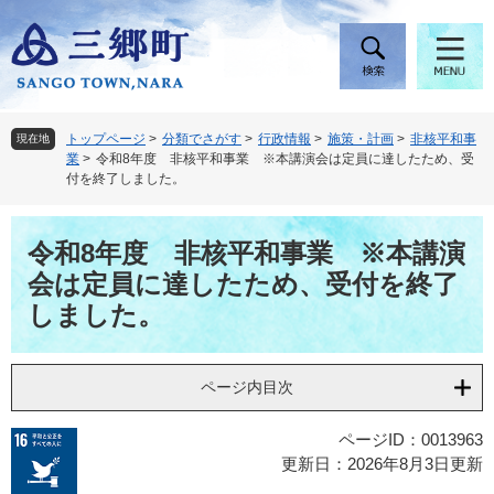
ペ
メ
ー
ニ
ジ
ュ
の
ー
先
を
頭
飛
トップページ
>
分類でさがす
>
行政情報
>
施策・計画
>
非核平和事
現在地
で
ば
業
>
令和8年度 非核平和事業 ※本講演会は定員に達したため、受
す
し
付を終了しました。
。
て
本
本
文
令和8年度 非核平和事業 ※本講演
文
へ
会は定員に達したため、受付を終了
しました。
ページ内目次
ページID：0013963
更新日：2026年8月3日更新