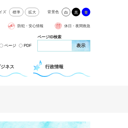
イズ
背景色
標準
拡大
白
黒
青
防犯・安心情報
休日・夜間救急
ページID検索
ページ
PDF
ビジネス
行政情報