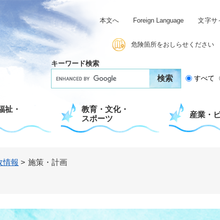
本文へ
Foreign Language
文字サ
危険箇所をおしらせください
キーワード検索
G
すべて
o
o
g
福祉・
教育・文化・
l
産業・
スポーツ
e
カ
ス
タ
ム
政情報
>
施策・計画
検
索