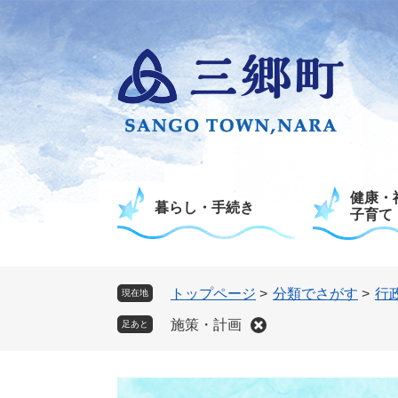
ペ
メ
ー
ニ
ジ
ュ
の
ー
先
を
頭
飛
で
ば
す
し
。
て
健康・
本
暮らし・手続き
子育て
文
へ
トップページ
>
分類でさがす
>
行
現在地
施策・計画
足あと
本