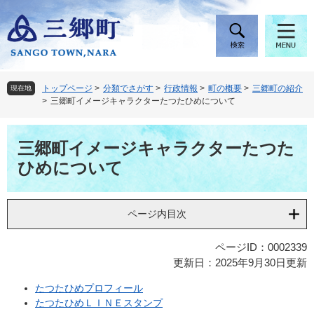
ペ
メ
ー
ニ
ジ
ュ
の
ー
先
を
頭
飛
トップページ
>
分類でさがす
>
行政情報
>
町の概要
>
三郷町の紹介
現在地
で
ば
>
三郷町イメージキャラクターたつたひめについて
す
し
。
て
本
本
三郷町イメージキャラクターたつた
文
文
ひめについて
へ
ページ内目次
ページID：0002339
更新日：2025年9月30日更新
たつたひめプロフィール
たつたひめＬＩＮＥスタンプ