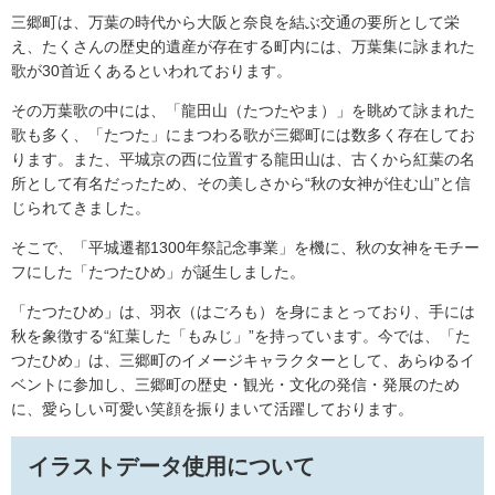
三郷町は、万葉の時代から大阪と奈良を結ぶ交通の要所として栄
え、たくさんの歴史的遺産が存在する町内には、万葉集に詠まれた
歌が30首近くあるといわれております。
その万葉歌の中には、「龍田山（たつたやま）」を眺めて詠まれた
歌も多く、「たつた」にまつわる歌が三郷町には数多く存在してお
ります。また、平城京の西に位置する龍田山は、古くから紅葉の名
所として有名だったため、その美しさから“秋の女神が住む山”と信
じられてきました。
そこで、「平城遷都1300年祭記念事業」を機に、秋の女神をモチー
フにした「たつたひめ」が誕生しました。
「たつたひめ」は、羽衣（はごろも）を身にまとっており、手には
秋を象徴する“紅葉した「もみじ」”を持っています。今では、「た
つたひめ」は、三郷町のイメージキャラクターとして、あらゆるイ
ベントに参加し、三郷町の歴史・観光・文化の発信・発展のため
に、愛らしい可愛い笑顔を振りまいて活躍しております。
イラストデータ使用について