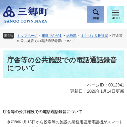
ペ
メ
ー
ニ
ジ
ュ
の
ー
先
を
頭
飛
トップページ
>
組織でさがす
>
総務部
>
まちづくり推進課
>
庁舎等
現在地
で
ば
の公共施設での電話通話録音について
す
し
。
て
本
本
庁舎等の公共施設での電話通話録音
文
文
について
へ
ページID：0012941
更新日：2026年1月14日更新
庁舎等の公共施設での電話通話録音について
令和8年1月15日から役場等の施設の業務用固定電話機がスマート