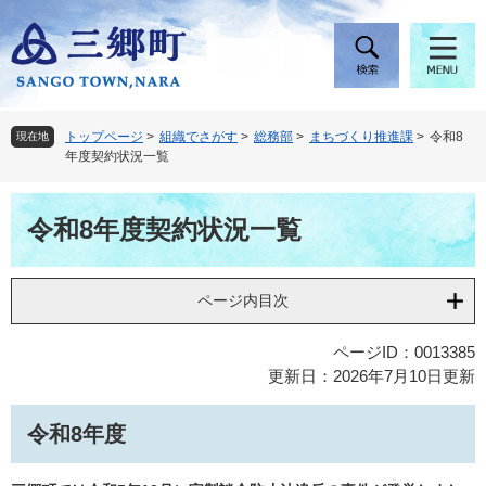
ペ
メ
ー
ニ
ジ
ュ
の
ー
先
を
頭
飛
トップページ
>
組織でさがす
>
総務部
>
まちづくり推進課
>
令和8
現在地
で
ば
年度契約状況一覧
す
し
。
て
本
本
令和8年度契約状況一覧
文
文
へ
ページ内目次
ページID：0013385
更新日：2026年7月10日更新
令和8年度