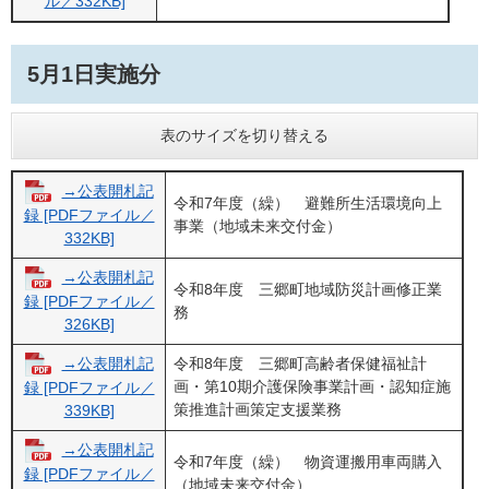
ル／332KB]
5月1日実施分
表のサイズを切り替える
→公表開札記
令和7年度（繰） 避難所生活環境向上
録 [PDFファイル／
事業（地域未来交付金）
332KB]
→公表開札記
令和8年度 三郷町地域防災計画修正業
録 [PDFファイル／
務
326KB]
→公表開札記
令和8年度 三郷町高齢者保健福祉計
画・第10期介護保険事業計画・認知症施
録 [PDFファイル／
策推進計画策定支援業務
339KB]
→公表開札記
令和7年度（繰） 物資運搬用車両購入
録 [PDFファイル／
（地域未来交付金）