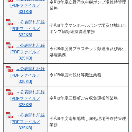
令和8年度立野汚水中継ポンプ場維持管理
[PDFファイル／
業務
331KB]
→公表開札記録
令和8年度マンホールポンプ場及び城山台
[PDFファイル／
ポンプ場等維持管理業務
332KB]
→公表開札記録
令和8年度廃プラスチック類運搬及び再生
[PDFファイル／
処理業務
329KB]
→公表開札記録
令和8年度間伐材等搬送業務
[PDFファイル／
328KB]
→公表開札記録
令和8年度三郷町ごみ収集運搬等業務
[PDFファイル／
328KB]
→公表開札記録
令和8年度南畑地域し尿処理場等維持管理
[PDFファイル／
業務
335KB]