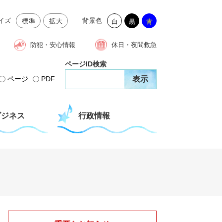
イズ
背景色
標準
拡大
白
黒
青
防犯・安心情報
休日・夜間救急
ページID検索
ページ
PDF
ビジネス
行政情報