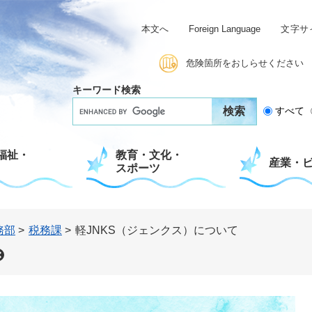
本文へ
Foreign Language
文字サ
危険箇所をおしらせください
キーワード検索
G
すべて
o
o
g
福祉・
教育・文化・
l
産業・
スポーツ
e
カ
ス
タ
ム
務部
>
税務課
>
軽JNKS（ジェンクス）について
検
索