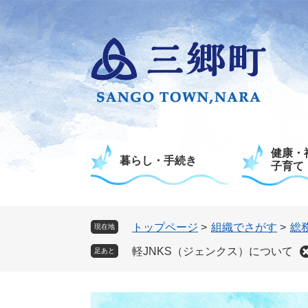
ペ
メ
ー
ニ
ジ
ュ
の
ー
先
を
頭
飛
で
ば
す
し
。
て
健康・
本
暮らし・手続き
子育て
文
へ
トップページ
>
組織でさがす
>
総
現在地
軽JNKS（ジェンクス）について
足あと
本