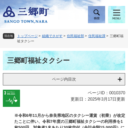
ペ
メ
ー
ニ
ジ
ュ
の
ー
先
を
頭
飛
トップページ
>
組織でさがす
>
住民福祉部
>
住民福祉課
>
三郷町福
現在地
で
ば
祉タクシー
す
し
。
て
本
本
三郷町福祉タクシー
文
文
へ
ページ内目次
ページID：0010370
更新日：2025年3月17日更新
※令和6年11月から奈良県地区のタクシー運賃（初乗）が改定
たことに伴い、令和7年度の三郷町福祉タクシーの利用券を1
枚500円、対象者1名あたり30枚交付（合計金額15,000円）に