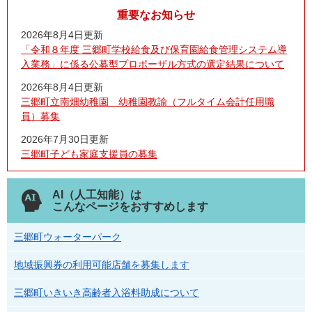
重要なお知らせ
2026年8月4日更新
「令和８年度 三郷町学校給食及び保育園給食管理システム導
入業務」に係る公募型プロポーザル方式の選定結果について
2026年8月4日更新
三郷町立南畑幼稚園 幼稚園教諭（フルタイム会計任用職
員）募集
2026年7月30日更新
三郷町子ども家庭支援員の募集
AI（人工知能）は
こんなページをおすすめします
三郷町ウォーターパーク
地域振興券の利用可能店舗を募集します
三郷町いきいき高齢者入浴料助成について