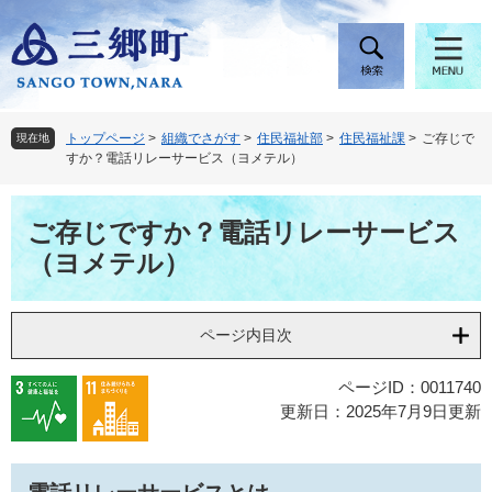
ペ
メ
ー
ニ
ジ
ュ
の
ー
先
を
頭
飛
トップページ
>
組織でさがす
>
住民福祉部
>
住民福祉課
>
ご存じで
現在地
で
ば
すか？電話リレーサービス（ヨメテル）
す
し
。
て
本
本
ご存じですか？電話リレーサービス
文
文
（ヨメテル）
へ
ページ内目次
ページID：0011740
更新日：2025年7月9日更新