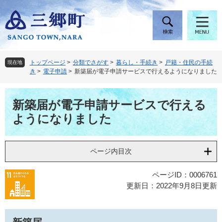
ペ
メ
ー
ニ
ジ
ュ
の
ー
先
を
頭
飛
トップページ
>
分類でさがす
>
暮らし・手続き
>
戸籍・住民の手続
現在地
で
ば
き
>
電子申請
>
新築届が電子申請サービスで行えるようになりました
す
し
。
て
本
本
新築届が電子申請サービスで行える
文
文
ようになりました
へ
ページ内目次
ページID：0006761
更新日：2022年9月8日更新