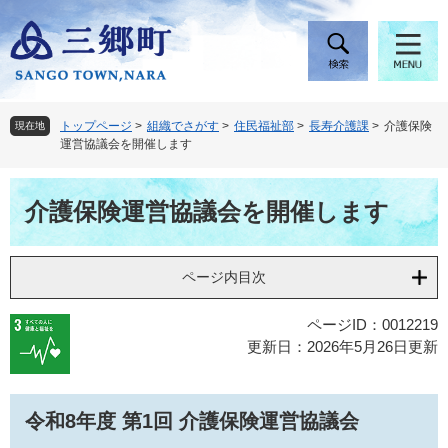
ペ
メ
ー
ニ
ジ
ュ
の
ー
先
を
頭
飛
トップページ
>
組織でさがす
>
住民福祉部
>
長寿介護課
>
介護保険
現在地
で
ば
運営協議会を開催します
す
し
。
て
本
本
介護保険運営協議会を開催します
文
文
へ
ページ内目次
ページID：0012219
更新日：2026年5月26日更新
令和8年度 第1回 介護保険運営協議会