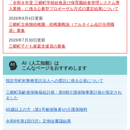
「令和８年度 三郷町学校給食及び保育園給食管理システム導
入業務」に係る公募型プロポーザル方式の選定結果について
2026年8月4日更新
三郷町立南畑幼稚園 幼稚園教諭（フルタイム会計任用職
員）募集
2026年7月30日更新
三郷町子ども家庭支援員の募集
AI（人工知能）は
こんなページをおすすめします
指定市町村事務受託法人への委託に係る公表について
三郷町高齢者保険福祉計画・第9期介護保険事業計画が策定され
ました
65歳以上の方（第1号被保険者)の介護保険料
令和8年第1回(3月）定例会審議結果