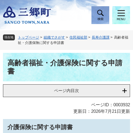
ペ
メ
ー
ニ
ジ
ュ
の
ー
先
を
頭
飛
トップページ
>
組織でさがす
>
住民福祉部
>
長寿介護課
>
高齢者福
現在地
で
ば
祉・介護保険に関する申請書
す
し
。
て
本
本
高齢者福祉・介護保険に関する申請
文
文
書
へ
ページ内目次
ページID：0003932
更新日：2026年7月21日更新
介護保険に関する申請書