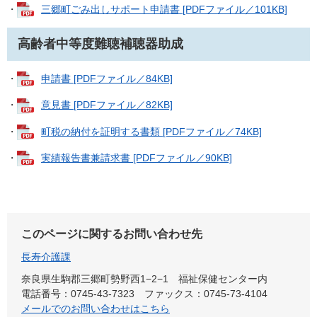
・
三郷町ごみ出しサポート申請書 [PDFファイル／101KB]
高齢者中等度難聴補聴器助成
・
申請書 [PDFファイル／84KB]
・
意見書 [PDFファイル／82KB]
・
町税の納付を証明する書類 [PDFファイル／74KB]
・
実績報告書兼請求書 [PDFファイル／90KB]
このページに関するお問い合わせ先
長寿介護課
奈良県生駒郡三郷町勢野西1−2−1 福祉保健センター内
電話番号：0745-43-7323
ファックス：0745-73-4104
メールでのお問い合わせはこちら