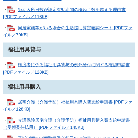
・
短期入所日数が認定有効期間の概ね半数を超える理由書
[PDFファイル／116KB]
・
同居家族等がいる場合の生活援助算定確認シート [PDFファ
イル／79KB]
福祉用具貸与
・
軽度者に係る福祉用具貸与の例外給付に関する確認申請書
[PDFファイル／128KB]
福祉用具購入
・
居宅介護（介護予防）福祉用具購入費支給申請書 [PDFファ
イル／128KB]
・
介護保険居宅介護（介護予防）福祉用具購入費支給申請書
（受領委任払用） [PDFファイル／145KB]