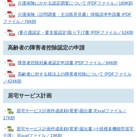
・
介護保険にかかる認定調査について [PDFファイル／189KB]
・
介護保険（訪問調査・主治医意見書）情報請求申請書 [PDF
ファイル／76KB]
・
(要介護認定・要支援認定)取り下げ書 [PDFファイル／52KB]
高齢者の障害者控除認定の申請
・
障害者控除対象者認定申請書 [PDFファイル／84KB]
・
高齢者に対する税法上の障害者控除について [PDFファイル
／424KB]
居宅サービス計画
・
居宅サービス計画作成依頼(変更)届出書 [Excelファイル／
17KB]
・
居宅サービス計画作成依頼(変更)届出書 (小規模多機能型居宅
介護） [Excelファイル／19KB]