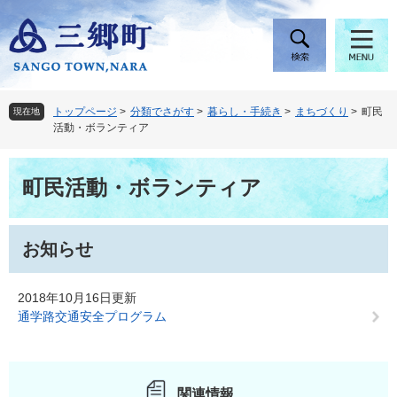
ペ
メ
ー
ニ
ジ
ュ
の
ー
先
を
頭
飛
トップページ
>
分類でさがす
>
暮らし・手続き
>
まちづくり
>
町民
現在地
で
ば
活動・ボランティア
す
し
。
て
本
本
町民活動・ボランティア
文
文
へ
お知らせ
2018年10月16日更新
通学路交通安全プログラム
関連情報