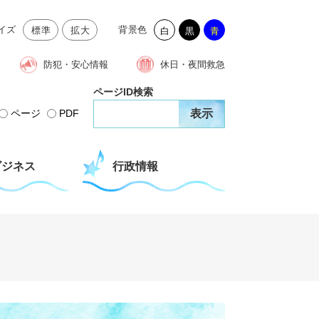
イズ
背景色
標準
拡大
白
黒
青
防犯・安心情報
休日・夜間救急
ページID検索
ページ
PDF
ビジネス
行政情報