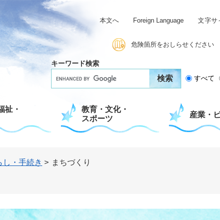
本文へ
Foreign Language
文字サ
危険箇所をおしらせください
キーワード検索
G
すべて
o
o
g
福祉・
教育・文化・
l
産業・
スポーツ
e
カ
ス
タ
ム
らし・手続き
>
まちづくり
検
索