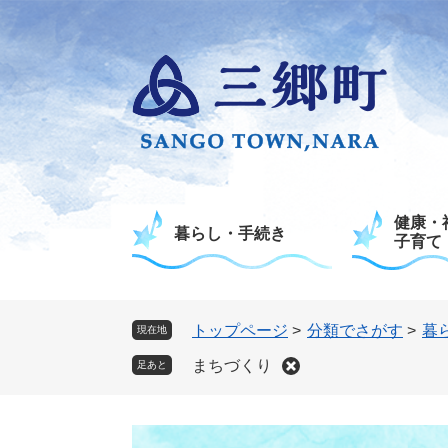
ペ
メ
ー
ニ
ジ
ュ
の
ー
先
を
頭
飛
で
ば
す
し
。
て
健康・
本
暮らし・手続き
子育て
文
へ
トップページ
>
分類でさがす
>
暮
現在地
まちづくり
足あと
本