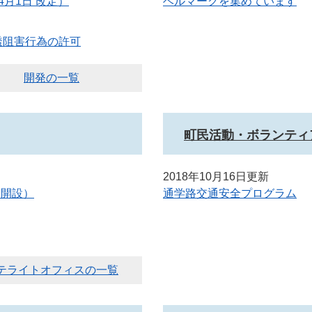
月1日 改定）
ベルマークを集めています
透阻害行為の許可
開発の一覧
町民活動・ボランティ
2018年10月16日更新
日開設）
通学路交通安全プログラム
テライトオフィスの一覧