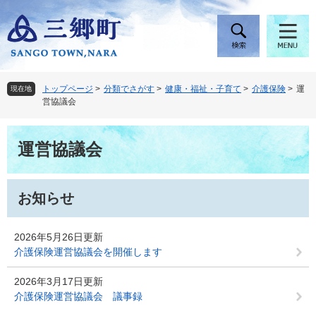
ペ
メ
ー
ニ
ジ
ュ
の
ー
先
を
頭
飛
トップページ
>
分類でさがす
>
健康・福祉・子育て
>
介護保険
>
運
現在地
で
ば
営協議会
す
し
。
て
本
本
運営協議会
文
文
へ
お知らせ
2026年5月26日更新
介護保険運営協議会を開催します
2026年3月17日更新
介護保険運営協議会 議事録