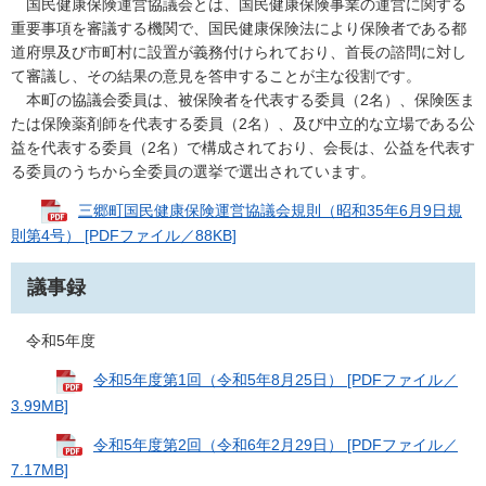
国民健康保険運営協議会とは、国民健康保険事業の運営に関する
重要事項を審議する機関で、国民健康保険法により保険者である都
道府県及び市町村に設置が義務付けられており、首長の諮問に対し
て審議し、その結果の意見を答申することが主な役割です。
本町の協議会委員は、被保険者を代表する委員（2名）、保険医ま
たは保険薬剤師を代表する委員（2名）、及び中立的な立場である公
益を代表する委員（2名）で構成されており、会長は、公益を代表す
る委員のうちから全委員の選挙で選出されています。
三郷町国民健康保険運営協議会規則（昭和35年6月9日規
則第4号） [PDFファイル／88KB]
議事録
令和5年度
令和5年度第1回（令和5年8月25日） [PDFファイル／
3.99MB]
令和5年度第2回（令和6年2月29日） [PDFファイル／
7.17MB]