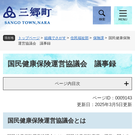
ペ
メ
ー
ニ
ジ
ュ
の
ー
先
を
頭
飛
トップページ
>
組織でさがす
>
住民福祉部
>
保険課
>
国民健康保険
現在地
で
ば
運営協議会 議事録
す
し
。
て
本
本
国民健康保険運営協議会 議事録
文
文
へ
ページ内目次
ページID：0009143
更新日：2025年3月5日更新
国民健康保険運営協議会とは